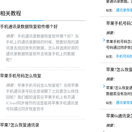
要通讯录数据。
通讯录恢
标签：
相关教程
苹果手机号码
手机通讯录数据恢复软件哪个好
摘要：
摘要：
手机通讯录数据恢复软件哪个好？当
手机上的通讯录删除的时候，想要好用的通
苹果手机号码怎
讯录去找回丢失的数据，怎么样选择好用的
号码通过同步恢
通讯录数据恢复软件去恢复手机上的数据
手机号码
标签：
呢？
苹果7怎么恢
苹果手机号码怎么恢复
摘要：
摘要：
苹果手机号码怎么恢复呢？当将苹果
苹果7怎么恢复
手机通讯录号码全部误删了之后要怎么样找
数据若没有及时
回呢？我们都知道若在苹果手机上有开通
iCloud同步操作的话是能将苹果手机通讯录
通讯录恢
标签：
号码通过同步恢复到手
苹果6s通讯录
苹果7怎么恢复通讯录
摘要：