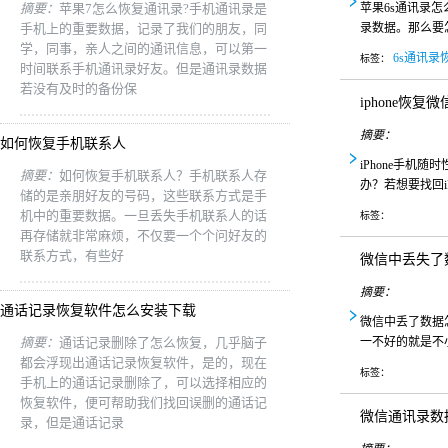
摘要：
苹果7怎么恢复通讯录?手机通讯录是
苹果6s通讯录
手机上的重要数据，记录了我们的朋友，同
录数据。那么要
学，同事，亲人之间的通讯信息，可以第一
6s通讯录
标签：
时间联系手机通讯录好友。但是通讯录数据
若没有及时的备份保
iphone恢复
摘要：
如何恢复手机联系人
iPhone手
摘要：
如何恢复手机联系人？手机联系人存
办？若想要找回iP
储的是亲朋好友的号码，这些联系方式是手
机中的重要数据。一旦丢失手机联系人的话
标签：
再存储就非常麻烦，不仅要一个个问好友的
联系方式，有些好
微信中丢失了
摘要：
通话记录恢复软件怎么安装下载
微信中丢了数据
摘要：
通话记录删除了怎么恢复，几乎脑子
一不好的就是不
都会浮现出通话记录恢复软件，是的，现在
标签：
手机上的通话记录删除了，可以选择相应的
恢复软件，便可帮助我们找回误删的通话记
微信通讯录数
录，但是通话记录