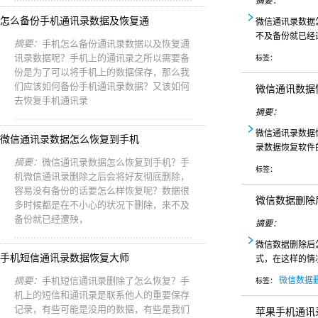
摘要：
怎么备份手机通讯录数据及恢复通
微信通讯录数据
不及备份就已经
摘要：
手机怎么备份通讯录数据以及恢复通
讯录数据呢？手机上的通讯录之所以需要备
标签：
份是为了可以将手机上的数据保存，那么我
们应该如何备份手机通讯录数据？又该如何
微信通讯数据
去恢复手机通讯录
摘要：
微信通讯录数据
微信通讯录数据怎么恢复到手机
录数据恢复软件
摘要：
微信通讯录数据怎么恢复到手机？手
标签：
机微信通讯录删除之后会将好友彻底删除，
容易没有备份的话要怎么样恢复呢？数据很
微信数据删除
多时候都是在不小心的状况下删除，来不及
备份就已经遭殃，
摘要：
微信数据删除后
手机短信通讯录数据恢复大师
式，在这样的情
摘要：
手机短信通讯录删除了怎么恢复？手
微信数据
标签：
机上的短信和通讯录是联系他人的重要保存
记录，有些可能是没用的数据，有些是我们
苹果手机通讯