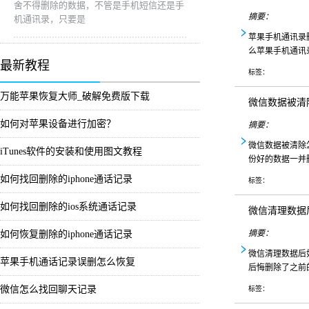
舍不得删除的数据，不管是手机短信还是手
摘要：
机通讯录，只要是
苹果手机通讯录
么苹果手机通讯
最新教程
标签：
万能苹果恢复大师_破解免费版下载
微信数据被清
如何对苹果设备进行加密？
摘要：
微信数据被清除
iTunes软件的安装和使用图文教程
份好的数据一并
如何找回删除的iphone通话记录
标签：
如何找回删除的ios系统通话记录
微信清理数据
摘要：
如何恢复删除的iphone通话记录
微信清理数据后
苹果手机通话记录误删怎么恢复
后悔删除了之前
微信怎么找回聊天记录
标签：