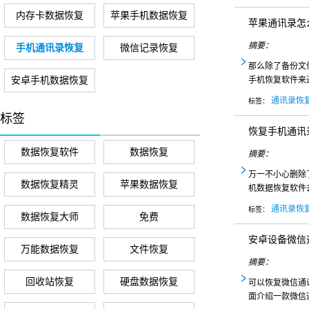
内存卡数据恢复
苹果手机数据恢复
苹果通讯录怎
摘要：
手机通讯录恢复
微信记录恢复
那么除了备份文
安卓手机数据恢复
手机恢复软件来
通讯录恢
标签：
标签
恢复手机通讯
数据恢复软件
数据恢复
摘要：
万一不小心删除
数据恢复精灵
苹果数据恢复
机数据恢复软件
通讯录恢
标签：
数据恢复大师
免费
安卓设备微信
万能数据恢复
文件恢复
摘要：
回收站恢复
硬盘数据恢复
可以恢复微信通
面介绍一款微信