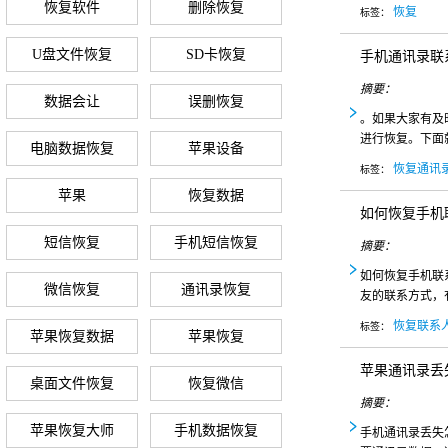
恢复软件
删除恢复
恢复
标签：
U盘文件恢复
SD卡恢复
手机通讯录联
摘要：
数据会让
误删恢复
。如果大家有及
进行恢复。下面
电脑数据恢复
苹果设备
恢复通讯
标签：
苹果
恢复数据
如何恢复手机
短信恢复
手机短信恢复
摘要：
如何恢复手机联
微信恢复
通讯录恢复
友的联系方式，
恢复联系
标签：
苹果恢复数据
苹果恢复
苹果通讯录丢
桌面文件恢复
恢复微信
摘要：
苹果恢复大师
手机数据恢复
手机通讯录丢失