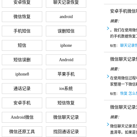
安卓恢复
聊天记录恢复
安卓手机微信
微信恢复
android
摘要：
。我们在使用微
手机短信
误删短信
的手机数据恢复
短信
iphone
聊天记录
标签：
微信聊天记录
短信误删
Android
摘要：
iphone8
苹果手机
在使用微信过程
家整理一下微信
通话记录
ios系统
恢复
怎么
标签：
安卓手机
短信恢复
微信聊天记录
Android微信
微信聊天记录
摘要：
微信聊天记录丢
微信还原工具
找回通话记录
盖清零。如果是