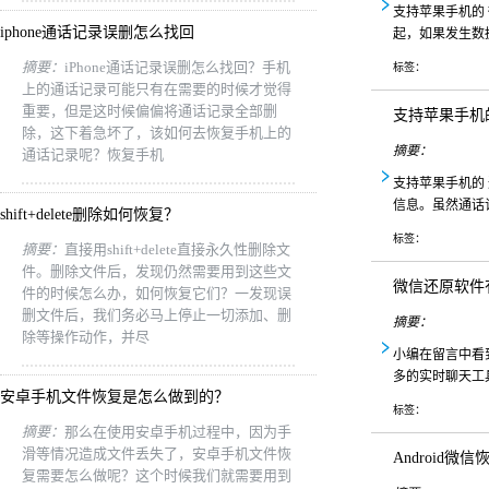
支持苹果手机的
iphone通话记录误删怎么找回
起，如果发生数
摘要：
iPhone通话记录误删怎么找回？手机
标签：
上的通话记录可能只有在需要的时候才觉得
重要，但是这时候偏偏将通话记录全部删
支持苹果手机
除，这下着急坏了，该如何去恢复手机上的
摘要：
通话记录呢？恢复手机
支持苹果手机的
信息。虽然通话
shift+delete删除如何恢复？
标签：
摘要：
直接用shift+delete直接永久性删除文
件。删除文件后，发现仍然需要用到这些文
微信还原软件
件的时候怎么办，如何恢复它们？一发现误
删文件后，我们务必马上停止一切添加、删
摘要：
除等操作动作，并尽
小编在留言中看
多的实时聊天工
安卓手机文件恢复是怎么做到的？
标签：
摘要：
那么在使用安卓手机过程中，因为手
滑等情况造成文件丢失了，安卓手机文件恢
Android
复需要怎么做呢？这个时候我们就需要用到