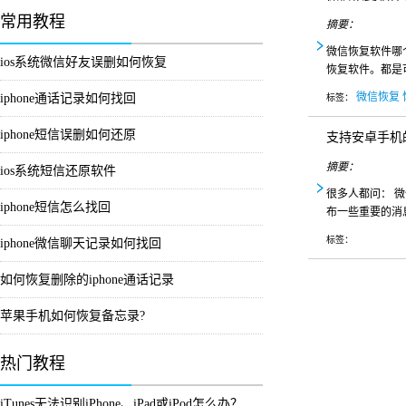
常用教程
摘要：
微信恢复软件哪
ios系统微信好友误删如何恢复
恢复软件。都是
微信恢复
iphone通话记录如何找回
标签：
iphone短信误删如何还原
支持安卓手机
摘要：
ios系统短信还原软件
很多人都问： 
iphone短信怎么找回
布一些重要的消
标签：
iphone微信聊天记录如何找回
如何恢复删除的iphone通话记录
苹果手机如何恢复备忘录?
热门教程
iTunes无法识别iPhone、iPad或iPod怎么办？