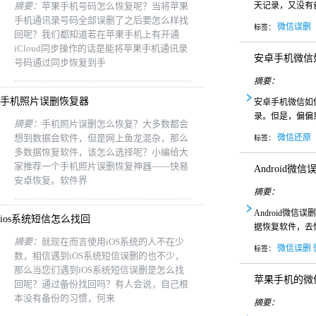
摘要：
苹果手机号码怎么恢复呢？当将苹果
天记录，又没有
手机通讯录号码全部误删了之后要怎么样找
微信误删
标签：
回呢？我们都知道若在苹果手机上有开通
iCloud同步操作的话是能将苹果手机通讯录
安卓手机微信
号码通过同步恢复到手
摘要：
手机照片误删恢复器
安卓手机微信如
录。但是，偏偏
摘要：
手机照片误删怎么恢复？大多数都会
想到数据会软件，但是网上鱼龙混杂，那么
微信还原
标签：
多数据恢复软件，该怎么选择呢？小编给大
家推荐一个手机照片误删恢复神器——快易
Android微
安卓恢复。软件界
摘要：
Android
ios系统短信怎么找回
据恢复软件，去恢
摘要：
就现在而言使用iOS系统的人不在少
微信误删
标签：
数，相信遇到iOS系统短信误删的也不少，
那么当您们遇到iOS系统短信误删是怎么找
苹果手机的微
回呢？通过备份找回吗？有人会说，自己根
本没有备份的习惯，何来
摘要：