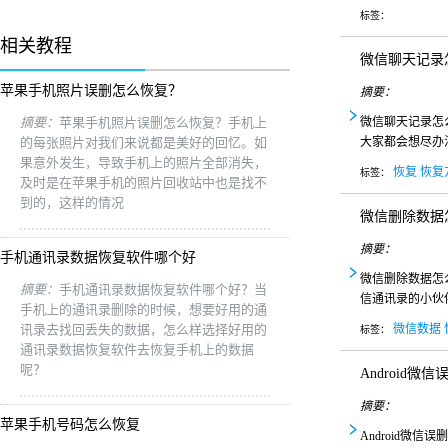
标签：
相关教程
微信聊天记录
苹果手机照片误删怎么恢复？
摘要：
摘要：
苹果手机照片误删怎么恢复？手机上
微信聊天记录怎
的每张照片对我们来说都是美好的回忆。如
大家都会想尽办
果意外发生，导致手机上的照片全部消失，
恢复
恢复
标签：
及时是在苹果手机的照片回收站中也是找不
到的，这样的情况
微信删除数据
摘要：
手机通讯录数据恢复软件哪个好
微信删除数据怎
摘要：
手机通讯录数据恢复软件哪个好？当
信通讯录的小伙
手机上的通讯录删除的时候，想要好用的通
讯录去找回丢失的数据，怎么样选择好用的
微信数据
标签：
通讯录数据恢复软件去恢复手机上的数据
呢？
Android微
摘要：
苹果手机号码怎么恢复
Android