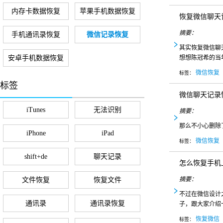
内存卡数据恢复
苹果手机数据恢复
恢复微信聊天
摘要：
手机通讯录恢复
微信记录恢复
其实恢复微信聊
安卓手机数据恢复
想想陈冠希的当
微信恢复
标签：
标签
微信聊天记录
iTunes
无法识别
摘要：
那么不小心删除
iPhone
iPad
微信恢复
标签：
shift+de
聊天记录
怎么恢复手机
摘要：
文件恢复
恢复文件
不过在微信设计
通讯录
通讯录恢复
子，跟大家介绍
恢复微信
标签：