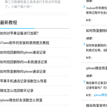
摘要：
第三方数据恢复工具来进行手机文件恢复
了。小编下面介绍一
Android
使用过程中也会
标签：
最新教程
如何恢复删除的A
如何对苹果设备进行加密？
摘要：
iTunes软件的安装和使用图文教程
如何恢复删除的
机格式化等。误
如何找回删除的iphone通话记录
标签：
如何找回删除的ios系统通话记录
iphone微信
如何恢复删除的iphone通话记录
摘要：
苹果手机通话记录误删怎么恢复
微信聊天记录没
记录恢复吗？可
微信怎么找回聊天记录
iphone
标签：
iphone微信好友误删怎么恢复
微信恢复软件