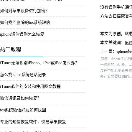
没有误删手机通
如何对苹果设备进行加密？
方法去扫描恢复
如何找回删除的ios系统短信
本文为原创，转
iphone短信误删怎么恢复
本文关键词：
6s
热门教程
上一篇：
ipho
摘要：
iPhone
iTunes无法识别iPhone、iPad或iPod怎么办？
一些新的小功能，以
过程中如若更新失败
怎么找回ios系统通话记录
办？若想要找回iPho
iTunes软件的安装和使用图文教程
微信通讯录如何恢复？
ios系统微信好友如何找回
专业的短信恢复软件，快易苹果恢复