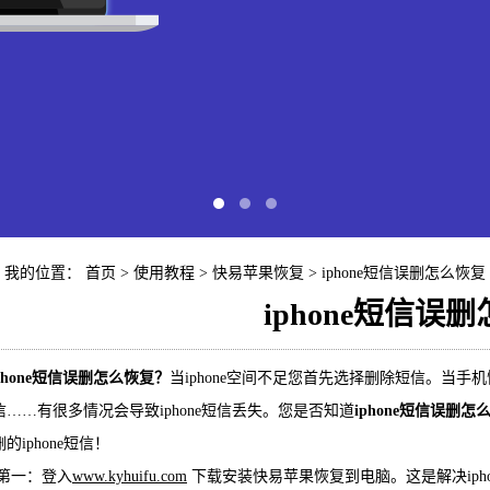
我的位置：
首页
> 使用教程 >
快易苹果恢复
> iphone短信误删怎么恢复
iphone短信误
快易苹
phone短信误删怎么恢复？
当iphone空间不足您首先选择删除短信。当
信……有很多情况会导致iphone短信丢失。您是否知道
iphone短信误删怎
iP
的iphone短信！
一：登入
www.kyhuifu.com
下载安装快易苹果恢复到电脑。这是解决iph