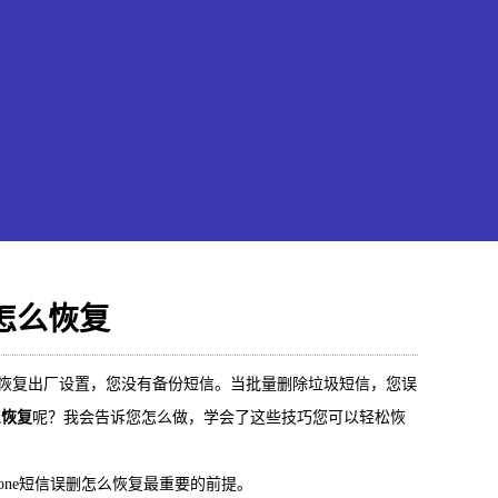
删怎么恢复
果恢复大师
手机恢复出厂设置，您没有备份短信。当批量删除垃圾短信，您误
么恢复
呢？我会告诉您怎么做，学会了这些技巧您可以轻松恢
hone/iPad数据轻松恢复
one短信误删怎么恢复最重要的前提。