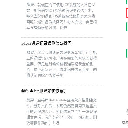
摘要：
就现在而言使用iOS系统的人不在少
数，相信遇到iOS系统短信误删的也不少，
那么当您们遇到iOS系统短信误删是怎么找
回呢？通过备份找回吗？有人会说，自己根
本没有备份的习惯，何来
iphone通话记录误删怎么找回
摘要：
iPhone通话记录误删怎么找回？手机
上的通话记录可能只有在需要的时候才觉得
重要，但是这时候偏偏将通话记录全部删
除，这下着急坏了，该如何去恢复手机上的
通话记录呢？恢复手机
shift+delete删除如何恢复？
摘要：
直接用shift+delete直接永久性删除文
件。删除文件后，发现仍然需要用到这些文
件的时候怎么办，如何恢复它们？一发现误
删文件后，我们务必马上停止一切添加、删
除等操作动作，并尽