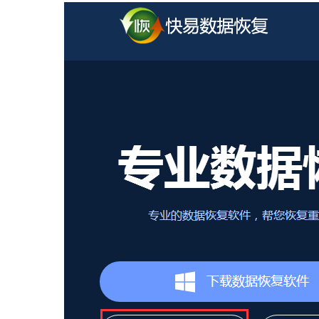
WIN版下
快易安