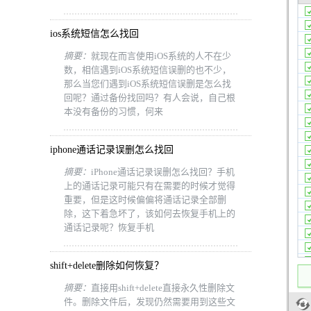
ios系统短信怎么找回
摘要：
就现在而言使用iOS系统的人不在少
数，相信遇到iOS系统短信误删的也不少，
那么当您们遇到iOS系统短信误删是怎么找
回呢？通过备份找回吗？有人会说，自己根
本没有备份的习惯，何来
iphone通话记录误删怎么找回
摘要：
iPhone通话记录误删怎么找回？手机
上的通话记录可能只有在需要的时候才觉得
重要，但是这时候偏偏将通话记录全部删
除，这下着急坏了，该如何去恢复手机上的
通话记录呢？恢复手机
shift+delete删除如何恢复？
摘要：
直接用shift+delete直接永久性删除文
件。删除文件后，发现仍然需要用到这些文