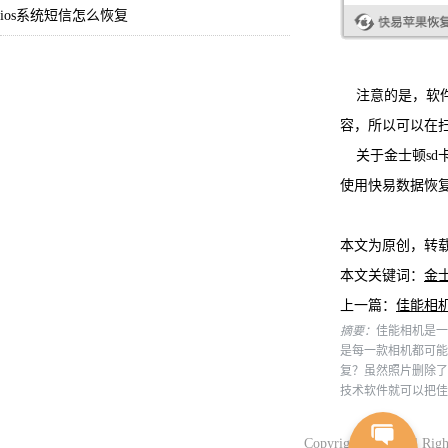
ios系统短信怎么恢复
注意的是，软件
容，所以可以在
关于金士顿sd
使用快易数据恢
本文为原创，转
本文关键词：
金
上一篇：
佳能相
摘要：
佳能相机是一
是每一款相机都可能
复？虽然照片删除了
技术软件就可以把佳
Copyright 2018. Al