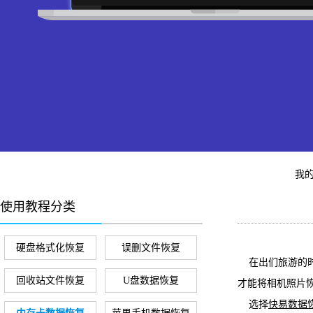
我
使用教程分类
硬盘格式化恢复
误删文件恢复
在出们旅游的时
回收站文件恢复
U盘数据恢复
才能将相机照片
选择
快易数据