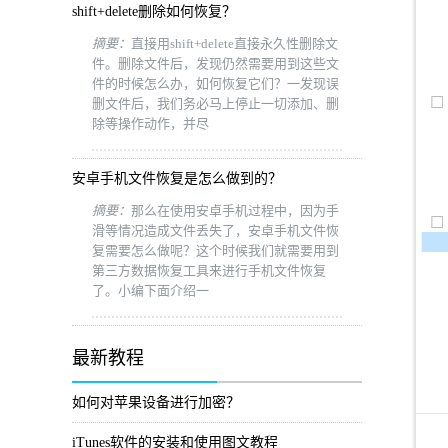
shift+delete删除如何恢复？
摘要：
直接用shift+delete直接永久性删除文
件。删除文件后，发现仍然需要用到这些文
件的时候怎么办，如何恢复它们？一发现误
删文件后，我们务必马上停止一切添加、删
除等操作动作，并尽
安卓手机文件恢复是怎么做到的？
摘要：
那么在使用安卓手机过程中，因为手
滑等情况造成文件丢失了，安卓手机文件恢
复需要怎么做呢？这个时候我们就需要用到
第三方数据恢复工具来进行手机文件恢复
了。小编下面介绍一
最新教程
如何对苹果设备进行加密？
iTunes软件的安装和使用图文教程