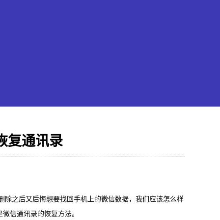
恢复通讯录
果恢复大师
hone/iPad数据轻松恢复
删除之后又后悔想要找回手机上的微信数据，我们应该怎么样
是微信通讯录的恢复方法。