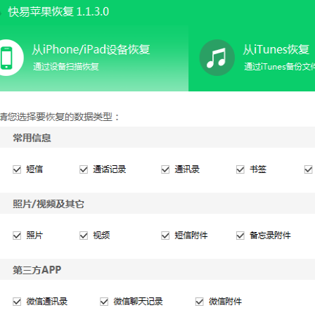
可恢复微
WIN版下