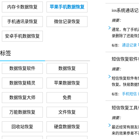
内存卡数据恢复
苹果手机数据恢复
ios系统通话
摘要：
手机通讯录恢复
微信记录恢复
通常，有了手机
安卓手机数据恢复
录删除了还能恢
通话记录
标签：
标签
短信恢复软件
数据恢复软件
数据恢复
摘要：
短信恢复软件有
数据恢复精灵
苹果数据恢复
恢复。快易数据
手机短信
标签：
数据恢复大师
免费
短信恢复工具
万能数据恢复
文件恢复
摘要：
回收站恢复
硬盘数据恢复
最近经常有朋友
来的效果参差不