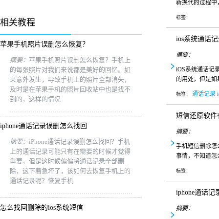
新换代的过程中
标签：
相关教程
ios系统通话
苹果手机照片误删怎么恢复？
摘要：
摘要：
苹果手机照片误删怎么恢复？手机上
的每张照片对我们来说都是美好的回忆。如
iOS系统通话
果意外发生，导致手机上的照片全部消失，
的用处，但是如
及时是在苹果手机的照片回收站中也是找不
通话记录
标签：
到的，这样的情况
短信还原软件
iphone通话记录误删怎么找回
摘要：
摘要：
iPhone通话记录误删怎么找回？手机
手机短信删除怎
上的通话记录可能只有在需要的时候才觉得
事情，不知道怎
重要，但是这时候偏偏将通话记录全部删
除，这下着急坏了，该如何去恢复手机上的
标签：
通话记录呢？恢复手机
iphone通话
怎么找回删除的ios系统短信
摘要：