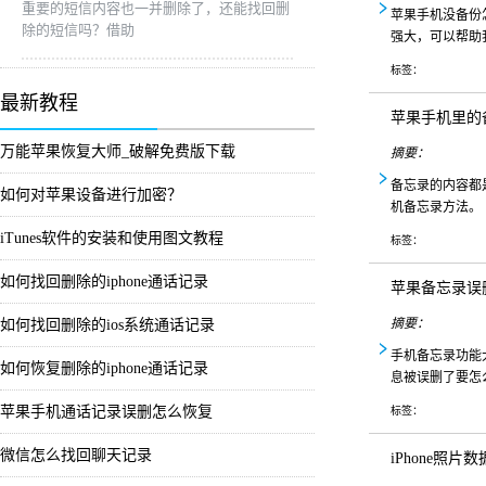
重要的短信内容也一并删除了，还能找回删
苹果手机没备份
除的短信吗？借助
强大，可以帮助
标签：
最新教程
苹果手机里的
万能苹果恢复大师_破解免费版下载
摘要：
备忘录的内容都
如何对苹果设备进行加密？
机备忘录方法。
iTunes软件的安装和使用图文教程
标签：
如何找回删除的iphone通话记录
苹果备忘录误
摘要：
如何找回删除的ios系统通话记录
手机备忘录功能
如何恢复删除的iphone通话记录
息被误删了要怎
苹果手机通话记录误删怎么恢复
标签：
微信怎么找回聊天记录
iPhone照片