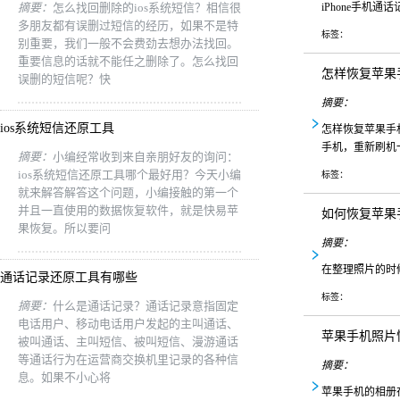
摘要：
怎么找回删除的ios系统短信？相信很
iPhone手机
多朋友都有误删过短信的经历，如果不是特
标签：
别重要，我们一般不会费劲去想办法找回。
重要信息的话就不能任之删除了。怎么找回
怎样恢复苹果
误删的短信呢？快
摘要：
ios系统短信还原工具
怎样恢复苹果手
手机，重新刷机
摘要：
小编经常收到来自亲朋好友的询问：
ios系统短信还原工具哪个最好用？今天小编
标签：
就来解答解答这个问题，小编接触的第一个
并且一直使用的数据恢复软件，就是快易苹
如何恢复苹果
果恢复。所以要问
摘要：
在整理照片的时
通话记录还原工具有哪些
标签：
摘要：
什么是通话记录？通话记录意指固定
电话用户、移动电话用户发起的主叫通话、
苹果手机照片
被叫通话、主叫短信、被叫短信、漫游通话
等通话行为在运营商交换机里记录的各种信
摘要：
息。如果不小心将
苹果手机的相册