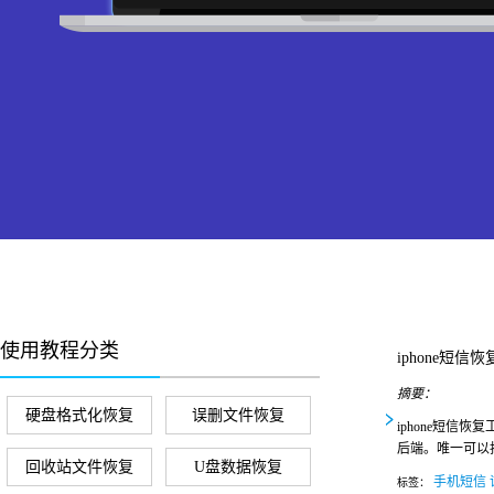
使用教程分类
iphone短信
摘要：
硬盘格式化恢复
误删文件恢复
iphone短信
后端。唯一可以
回收站文件恢复
U盘数据恢复
手机短信
标签：