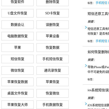
恢复软件
删除恢复
手机短信
标签：
U盘文件恢复
SD卡恢复
短信还原工具
摘要：
数据会让
误删恢复
短信还原工具有
何恢复？是否有
电脑数据恢复
苹果设备
手机短信
标签：
苹果
恢复数据
如何恢复删除的
短信恢复
手机短信恢复
摘要：
导致iPhone
微信恢复
通讯录恢复
中不可避免的误
标签：
苹果恢复数据
苹果恢复
ios系统短信
桌面文件恢复
恢复微信
摘要：
苹果恢复大师
手机数据恢复
iOS系统短信误