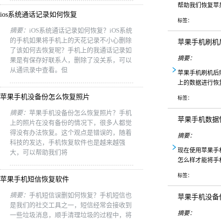
帮助我们恢复苹
ios系统通话记录如何恢复
标签：
摘要：
iOS系统通话记录如何恢复？iOS系统
的手机如果将手机上的天花记录不小心删除
苹果手机刷机
了该如何去恢复呢？手机上的我通话记录如
摘要：
果是有保存好联系人，删除了没关系，可以
从通讯录中查看。但
苹果手机刷机后
上的数据进行恢
苹果手机没备份怎么恢复照片
标签：
摘要：
苹果手机没备份怎么恢复照片？手机
苹果手机数据
上的照片在没有备份的情况下，很多人都觉
得没有办法恢复。这个观点是错误的，随着
摘要：
科技的发达，手机恢复软件也是越来越强
现在使用苹果手
大，可以帮助我们将
怎么样才能将手
标签：
苹果手机短信恢复软件
摘要：
手机短信误删如何恢复？手机短信也
苹果手机没备
是我们的社交工具之一，短信经常会接收到
摘要：
一些垃圾消息，顺手清理垃圾的过程中，将