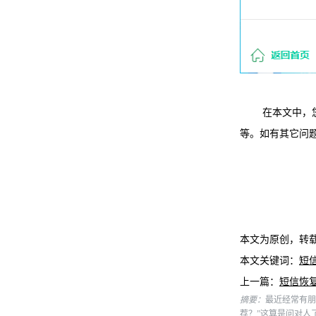
在本文中，您是
等。如有其它问题，
本文为原创，转
本文关键词：
短
上一篇：
短信恢
摘要：
最近经常有朋
荐？”这算是问对人