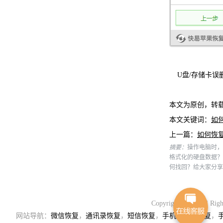
U盘/存储卡误
本文为原创，转
本文关键词：
如
上一篇：
如何恢
摘要：
操作电脑时，
格式化的硬盘数据？
何找回？给大家分享
Copyright 2018. Al
网站导航：
微信恢复
，
通讯录恢复
，
短信恢复
，
手机通讯录恢复
，