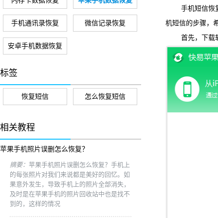
内存卡数据恢复
苹果手机数据恢复
手机短信恢
手机通讯录恢复
微信记录恢复
机短信的步骤，
首先，下载
安卓手机数据恢复
标签
恢复短信
怎么恢复短信
相关教程
苹果手机照片误删怎么恢复？
摘要：
苹果手机照片误删怎么恢复？手机上
的每张照片对我们来说都是美好的回忆。如
果意外发生，导致手机上的照片全部消失，
及时是在苹果手机的照片回收站中也是找不
到的，这样的情况