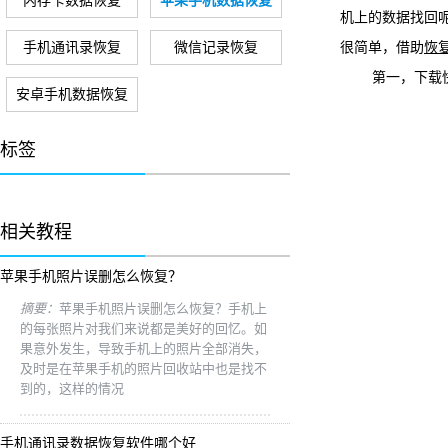
内存卡数据恢复
苹果手机数据恢复
机上的数据找回
手机通讯录恢复
微信记录恢复
很简单，借助
恢
第一，下载快易
安卓手机数据恢复
标签
相关教程
苹果手机照片误删怎么恢复？
摘要：
苹果手机照片误删怎么恢复？手机上
的每张照片对我们来说都是美好的回忆。如
果意外发生，导致手机上的照片全部消失，
及时是在苹果手机的照片回收站中也是找不
到的，这样的情况
手机通讯录数据恢复软件哪个好