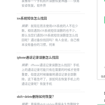
家推荐一个手机照片误删恢复神器——快易
安卓恢复。软件界
ios系统短信怎么找回
摘要：
就现在而言使用iOS系统的人不在少
数，相信遇到iOS系统短信误删的也不少，
那么当您们遇到iOS系统短信误删是怎么找
回呢？通过备份找回吗？有人会说，自己根
本没有备份的习惯，何来
iphone通话记录误删怎么找回
摘要：
iPhone通话记录误删怎么找回？手机
上的通话记录可能只有在需要的时候才觉得
重要，但是这时候偏偏将通话记录全部删
除，这下着急坏了，该如何去恢复手机上的
通话记录呢？恢复手机
步骤
shift+delete删除如何恢复？
此过
摘要：
直接用shift+delete直接永久性删除文