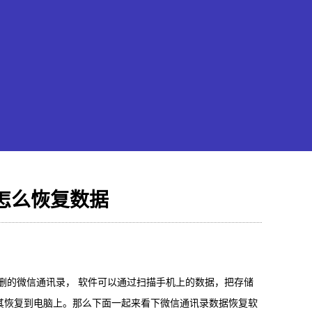
怎么恢复数据
果恢复大师
hone/iPad数据轻松恢复
删的微信通讯录， 软件可以通过扫描手机上的数据，把存储
其恢复到电脑上。那么下面一起来看下微信通讯录数据恢复软