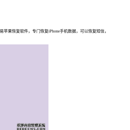
载
MAC版下载
苹果恢复软件，专门恢复iPhone手机数据，可以恢复短信，
卓恢复大师