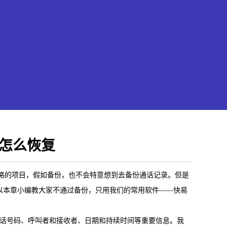
记录怎么恢复
果恢复大师
忽略的项目，假如备份，也不会特意想到去备份通话记录。但是
以本章小编教大家不通过备份，只用我们的常用软件——快易
hone/iPad数据轻松恢复
电话号码、呼叫者和接收者、日期和持续时间等重要信息。我