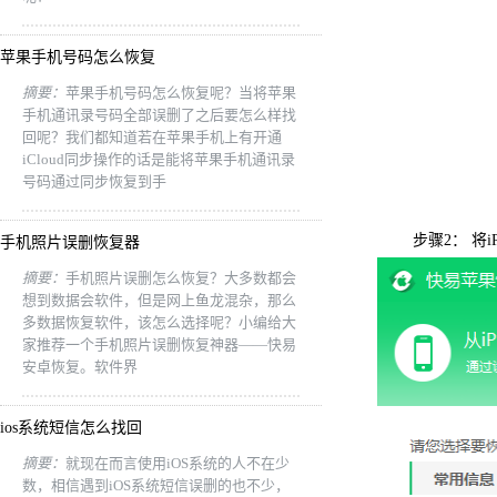
苹果手机号码怎么恢复
摘要：
苹果手机号码怎么恢复呢？当将苹果
手机通讯录号码全部误删了之后要怎么样找
回呢？我们都知道若在苹果手机上有开通
iCloud同步操作的话是能将苹果手机通讯录
号码通过同步恢复到手
步骤2： 将
手机照片误删恢复器
摘要：
手机照片误删怎么恢复？大多数都会
想到数据会软件，但是网上鱼龙混杂，那么
多数据恢复软件，该怎么选择呢？小编给大
家推荐一个手机照片误删恢复神器——快易
安卓恢复。软件界
ios系统短信怎么找回
摘要：
就现在而言使用iOS系统的人不在少
数，相信遇到iOS系统短信误删的也不少，