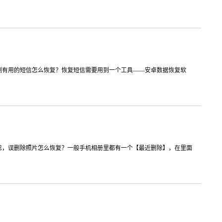
删有用的短信怎么恢复？恢复短信需要用到一个工具——安卓数据恢复软
忽，误删除照片怎么恢复？一般手机相册里都有一个【最近删除】，在里面