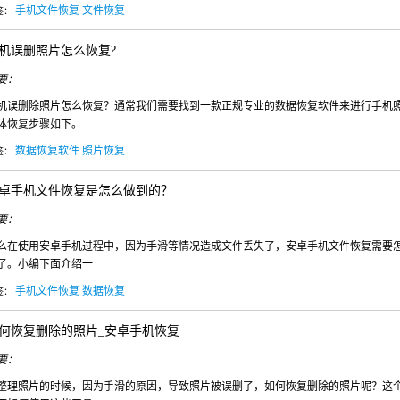
手机文件恢复
文件恢复
签：
可恢复微
机误删照片怎么恢复?
要：
机误删除照片怎么恢复？通常我们需要找到一款正规专业的数据恢复软件来进行手机
体恢复步骤如下。
WIN版下
数据恢复软件
照片恢复
签：
卓手机文件恢复是怎么做到的？
要：
么在使用安卓手机过程中，因为手滑等情况造成文件丢失了，安卓手机文件恢复需要
了。小编下面介绍一
手机文件恢复
数据恢复
签：
何恢复删除的照片_安卓手机恢复
要：
整理照片的时候，因为手滑的原因，导致照片被误删了，如何恢复删除的照片呢？这