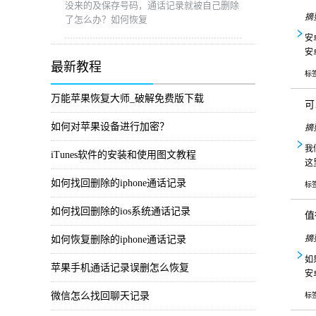
没来的及保存号码，通话记录就被自己删除
摘
了怎么办？如何恢复
安
安
最新教程
标
万能苹果恢复大师_破解免费版下载
可
如何对苹果设备进行加密？
摘
我
iTunes软件的安装和使用图文教程
这
如何找回删除的iphone通话记录
标
如何找回删除的ios系统通话记录
值
摘
如何恢复删除的iphone通话记录
如
苹果手机通话记录误删怎么恢复
安
微信怎么找回聊天记录
标