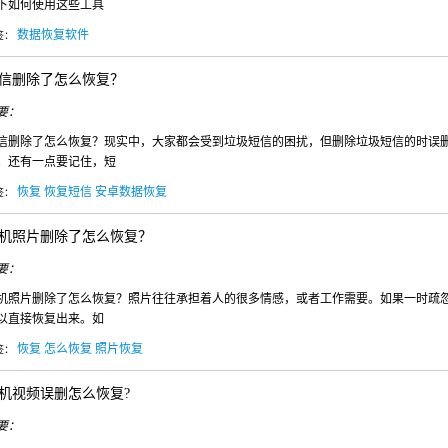
下如何使用这些工具
数据恢复软件
签：
信删除了怎么恢复？
要：
信删除了怎么恢复？现实中，大家都会受到垃圾短信的困扰，但删除垃圾短信的时误
。还有一点要记住，短
恢复
恢复短信
安卓数据恢复
签：
机照片删除了怎么恢复？
要：
机照片删除了怎么恢复？照片往往承担着人的很多情感，或者工作需要。如果一时疏
以直接恢复出来。如
恢复
怎么恢复
照片恢复
签：
机视频误删怎么恢复?
要：