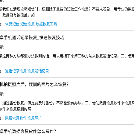
要：
候我们在清理垃圾短信时，误删除了重要的短信怎么恢复？不要太着急，用专业的数
，数据没有被覆盖，如
恢复短信
短信恢复
数据恢复工具
签：
卓手机通话记录恢复_快速恢复技巧
要：
果这两种方法都没办法做到的话，可以用接下来第三种方法来恢复通话记录。三、使
。
通话记录恢复
恢复通话记录
签：
机拍摄照片后，误删的照片怎么恢复？
要：
、通过备份恢复，但是要及时备份，不然也没有办法。三、借助数据恢复软件来恢复
软件来恢复误删的照
数据恢复软件
恢复照片
签：
卓手机数据恢复软件怎么操作？