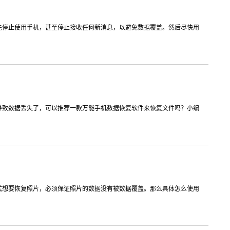
先停止使用手机，甚至停止接收任何新消息，以避免数据覆盖。然后尽快用
导致数据丢失了，可以推荐一款万能手机数据恢复软件来恢复文件吗？小编
式想要恢复照片，必须保证照片的数据没有被数据覆盖。那么具体怎么使用