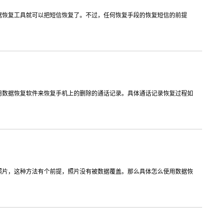
据恢复工具就可以把短信恢复了。不过，任何恢复手段的恢复短信的前提
用数据恢复软件来恢复手机上的删除的通话记录。具体通话记录恢复过程如
照片，这种方法有个前提，照片没有被数据覆盖。那么具体怎么使用数据恢