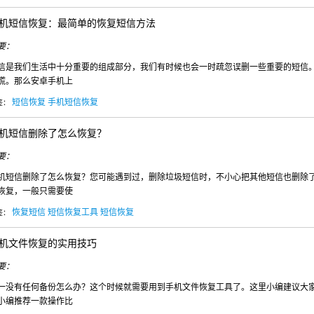
机短信恢复：最简单的恢复短信方法
WIN版下
要：
信是我们生活中十分重要的组成部分，我们有时候也会一时疏忽误删一些重要的短信
慌。那么安卓手机上
短信恢复
手机短信恢复
签：
机短信删除了怎么恢复？
要：
机短信删除了怎么恢复？您可能遇到过，删除垃圾短信时，不小心把其他短信也删除
恢复，一般只需要使
恢复短信
短信恢复工具
短信恢复
签：
机文件恢复的实用技巧
要：
快易安
一没有任何备份怎么办？这个时候就需要用到手机文件恢复工具了。这里小编建议大
小编推荐一款操作比