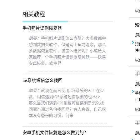
一
标
相关教程
短
手机照片误删恢复器
摘
摘要：
手机照片误删怎么恢复？大多数都会
想到数据会软件，但是网上鱼龙混杂，那么
短
多数据恢复软件，该怎么选择呢？小编给大
件
家推荐一个手机照片误删恢复神器——快易
标
安卓恢复。软件界
手
ios系统短信怎么找回
摘
摘要：
就现在而言使用iOS系统的人不在少
手
数，相信遇到iOS系统短信误删的也不少，
可
那么当您们遇到iOS系统短信误删是怎么找
回呢？通过备份找回吗？有人会说，自己根
标
本没有备份的习惯，何来
手
安卓手机文件恢复是怎么做到的？
摘