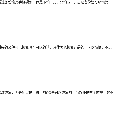
通过备份恢复手机视频。但是不怕一万，只怕万一，忘记备份还可以恢复
丢失的文件可以恢复吗？可以的话，具体怎么恢复？是的，可以恢复，不过
很难恢复，但是如果是手机上的QQ是可以恢复的，当然还是有个前提，数据