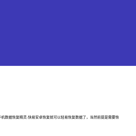
果恢复大师
机数据恢复精灵-快易安卓恢复就可以轻易恢复数据了，当然前提是需要恢
hone/iPad数据轻松恢复