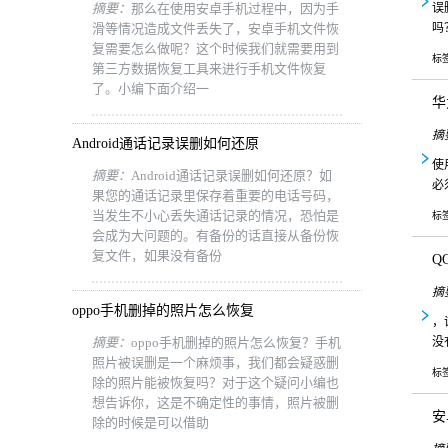
摘要：
那么在使用安卓手机过程中，因为手
误
滑等情况造成文件丢失了，安卓手机文件恢
吗
复需要怎么做呢？这个时候我们就需要用到
标
第三方数据恢复工具来进行手机文件恢复
了。小编下面介绍一
华
摘
Android通话记录误删如何还原
使
摘要：
Android通话记录误删如何还原？如
必
果您的通话记录里保存着重要的电话号码，
当发生不小心丢失通话记录的情况，恐怕是
标
会成为大问题的。有备份的话直接从备份恢
复文件，如果没有备份
Q
摘
oppo手机删掉的照片怎么恢复
，
摘要：
oppo手机删掉的照片怎么恢复？手机
没
照片被误删是一个麻烦事，我们都会疑惑删
标
除的照片能被恢复吗？对于这个疑问小编也
想告诉你，这是不确定性的事情，照片被删
安
除的时候是可以借助