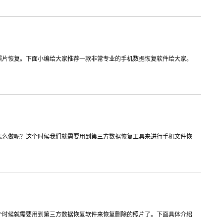
信，通话记录等各种手机资料
照片恢复。下面小编给大家推荐一款非常专业的手机数据恢复软件给大家。
载
MAC版下载
怎么做呢？这个时候我们就需要用到第三方数据恢复工具来进行手机文件恢
个时候就需要用到第三方数据恢复软件来恢复删除的照片了。下面具体介绍