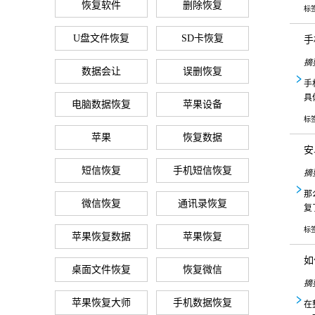
恢复软件
删除恢复
标
U盘文件恢复
SD卡恢复
手
摘
数据会让
误删恢复
手
具
电脑数据恢复
苹果设备
标
苹果
恢复数据
安
短信恢复
手机短信恢复
摘
那
微信恢复
通讯录恢复
复
标
苹果恢复数据
苹果恢复
如
桌面文件恢复
恢复微信
摘
苹果恢复大师
手机数据恢复
在