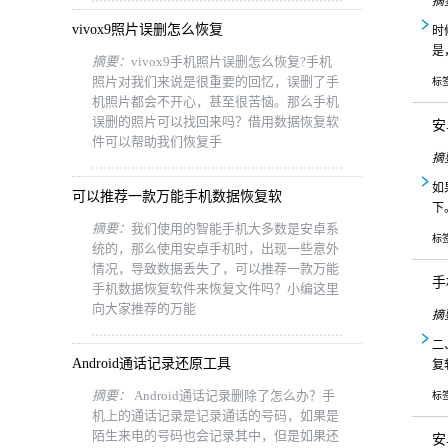
摘
vivox9照片误删怎么恢复
时
是
摘要：
vivox9手机照片误删怎么恢复?手机
照片对我们来说是很重要的回忆，误删了手
标
机照片都会不开心，甚至很苦恼。那么手机
误删的照片可以找回来吗？借用数据恢复软
安
件可以帮助我们恢复手
摘
如
可以推荐一款万能手机数据恢复软
下
摘要：
我们使用的智能手机大多数是安卓系
标
统的，那么使用安卓手机时，出现一些意外
情况，导致数据丢失了，可以推荐一款万能
手
手机数据恢复软件来恢复文件吗？小编这里
向大家推荐的万能
摘
二
Android通话记录还原工具
复
摘要：
Android通话记录删除了怎么办？手
标
机上的通话记录是记录通话的号码，如果是
陌生来电的号码也会记录其中，但是如果还
安