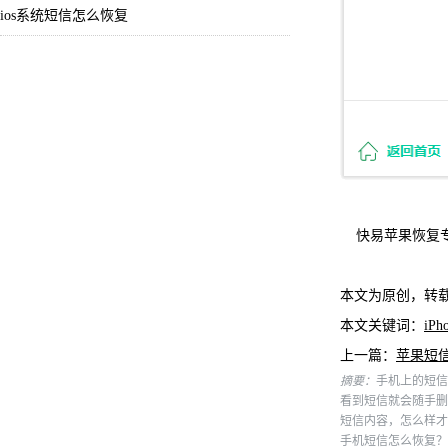
ios系统短信怎么恢复
快易苹果恢复专门
本文为原创，转
本文关键词：
iP
上一篇：
苹果短
摘要：
手机上的短信
看到短信就会随手删
短信内容，怎么样才
手机短信怎么恢复？