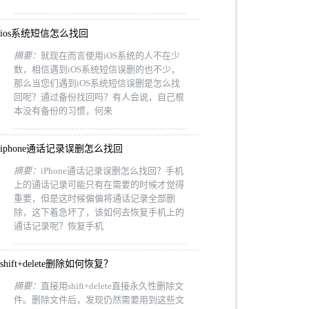
ios系统短信怎么找回
摘要：
就现在而言使用iOS系统的人不在少
数，相信遇到iOS系统短信误删的也不少，
那么当您们遇到iOS系统短信误删是怎么找
回呢？通过备份找回吗？有人会说，自己根
本没有备份的习惯，何来
iphone通话记录误删怎么找回
摘要：
iPhone通话记录误删怎么找回？手机
上的通话记录可能只有在需要的时候才觉得
重要，但是这时候偏偏将通话记录全部删
除，这下着急坏了，该如何去恢复手机上的
通话记录呢？恢复手机
shift+delete删除如何恢复？
摘要：
直接用shift+delete直接永久性删除文
件。删除文件后，发现仍然需要用到这些文