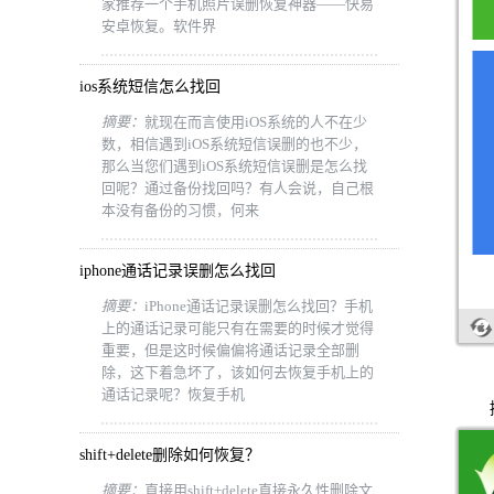
家推荐一个手机照片误删恢复神器——快易
安卓恢复。软件界
ios系统短信怎么找回
摘要：
就现在而言使用iOS系统的人不在少
数，相信遇到iOS系统短信误删的也不少，
那么当您们遇到iOS系统短信误删是怎么找
回呢？通过备份找回吗？有人会说，自己根
本没有备份的习惯，何来
iphone通话记录误删怎么找回
摘要：
iPhone通话记录误删怎么找回？手机
上的通话记录可能只有在需要的时候才觉得
重要，但是这时候偏偏将通话记录全部删
除，这下着急坏了，该如何去恢复手机上的
通话记录呢？恢复手机
接着
shift+delete删除如何恢复？
摘要：
直接用shift+delete直接永久性删除文