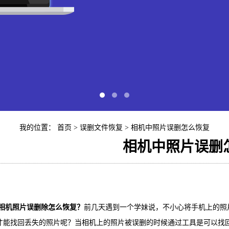
我的位置：
首页
>
误删文件恢复
> 相机中照片误删怎么恢复
相机中照片误删
快易苹
iP
相机照片误删除怎么恢复？
前几天遇到一个学妹说，不小心将手机上的照
才能找回丢失的照片呢？当相机上的照片被误删的时候通过工具是可以找