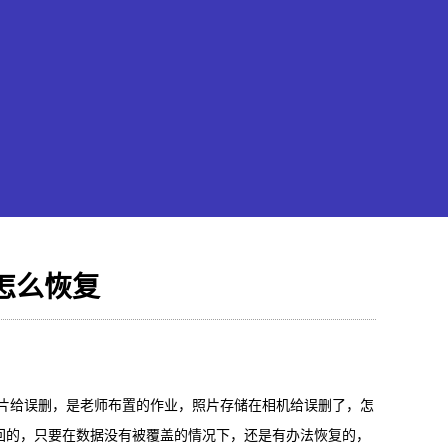
怎么恢复
果恢复大师
hone/iPad数据轻松恢复
片给误删，是老师布置的作业，照片存储在相机给误删了，怎
回的，只要在数据没有被覆盖的情况下，还是有办法恢复的，