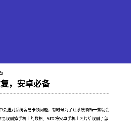
备
恢复，安卓必备
果恢复大师
中会遇到系统容易卡顿问题，有时候为了让系统顺畅一些就会
hone/iPad数据轻松恢复
容易误删掉手机上的数据。如果将安卓手机上照片给误删了怎