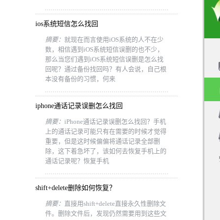
ios系统短信怎么找回
摘要：
就现在而言使用iOS系统的人不在少
数，相信遇到iOS系统短信误删的也不少，
那么当您们遇到iOS系统短信误删是怎么找
回呢？通过备份找回吗？有人会说，自己根
本没有备份的习惯，何来
iphone通话记录误删怎么找回
摘要：
iPhone通话记录误删怎么找回？手机
上的通话记录可能只有在需要的时候才觉得
重要，但是这时候偏偏将通话记录全部删
除，这下着急坏了，该如何去恢复手机上的
通话记录呢？恢复手机
shift+delete删除如何恢复？
摘要：
直接用shift+delete直接永久性删除文
件。删除文件后，发现仍然需要用到这些文