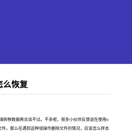
怎么恢复
果恢复大师
hone/iPad数据轻松恢复
储转移数据再合适不过。不多呢，很多小伙伴反馈说在使用u
文件。那么在遇到这种误操作删除文件的情况，应该怎么样去