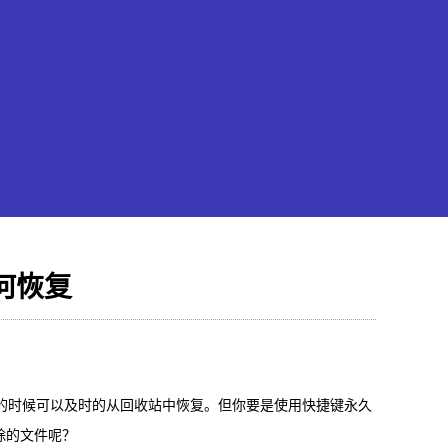
何恢复
果恢复大师
hone/iPad数据轻松恢复
的时候可以及时的从回收站中恢复。但你要是使用快捷键永久
除的文件呢？