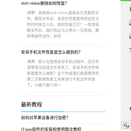
shift+delete删除如何恢复？
摘要：
直接用shift+delete直接永久性删除文
件。删除文件后，发现仍然需要用到这些文
件的时候怎么办，如何恢复它们？一发现误
删文件后，我们务必马上停止一切添加、删
除等操作动作，并尽
安卓手机文件恢复是怎么做到的？
摘要：
那么在使用安卓手机过程中，因为手
滑等情况造成文件丢失了，安卓手机文件恢
复需要怎么做呢？这个时候我们就需要用到
第三方数据恢复工具来进行手机文件恢复
了。小编下面介绍一
最新教程
如何对苹果设备进行加密？
iTunes软件的安装和使用图文教程