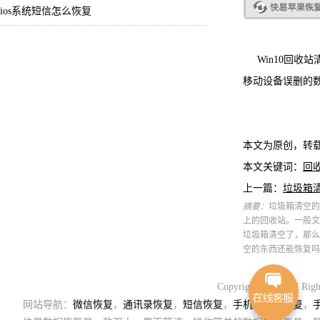
ios系统短信怎么恢复
Win10回收
移动设备误删的
本文为原创，转
本文关键词：
回
上一篇：
垃圾箱
摘要：
垃圾箱清空的
上的回收站。一般文
垃圾箱清空了，那么
空的东西还能恢复吗
Copyright 2018. Al
网站导航：
微信恢复
，
通讯录恢复
，
短信恢复
，
手机通讯录恢复
，