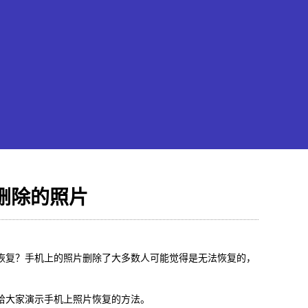
删除的照片
果恢复大师
恢复？手机上的照片删除了大多数人可能觉得是无法恢复的，
hone/iPad数据轻松恢复
给大家演示手机上照片恢复的方法。