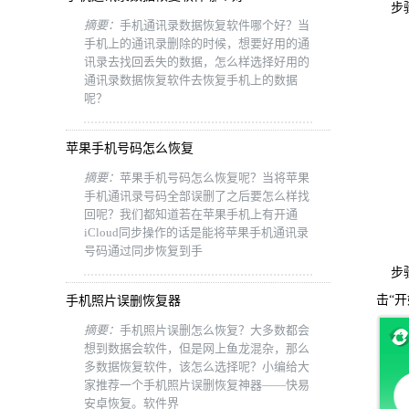
步骤
摘要：
手机通讯录数据恢复软件哪个好？当
手机上的通讯录删除的时候，想要好用的通
讯录去找回丢失的数据，怎么样选择好用的
通讯录数据恢复软件去恢复手机上的数据
呢？
苹果手机号码怎么恢复
摘要：
苹果手机号码怎么恢复呢？当将苹果
手机通讯录号码全部误删了之后要怎么样找
回呢？我们都知道若在苹果手机上有开通
iCloud同步操作的话是能将苹果手机通讯录
号码通过同步恢复到手
步骤
击“开
手机照片误删恢复器
摘要：
手机照片误删怎么恢复？大多数都会
想到数据会软件，但是网上鱼龙混杂，那么
多数据恢复软件，该怎么选择呢？小编给大
家推荐一个手机照片误删恢复神器——快易
安卓恢复。软件界