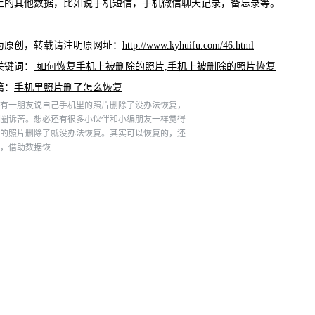
上的其他数据，比如说手机短信，手机微信聊天记录，备忘录等。
为原创，转载请注明原网址：
http://www.kyhuifu.com/46.html
关键词：
如何恢复手机上被删除的照片,手机上被删除的照片恢复
篇：
手机里照片删了怎么恢复
有一朋友说自己手机里的照片删除了没办法恢复，
圈诉苦。想必还有很多小伙伴和小编朋友一样觉得
的照片删除了就没办法恢复。其实可以恢复的，还
，借助数据恢