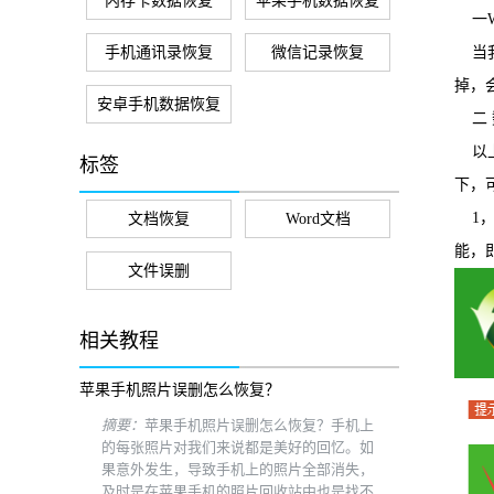
内存卡数据恢复
苹果手机数据恢复
一W
手机通讯录恢复
微信记录恢复
当我
掉，
安卓手机数据恢复
二 
以上
标签
下，
1，
文档恢复
Word文档
能，
文件误删
相关教程
苹果手机照片误删怎么恢复？
摘要：
苹果手机照片误删怎么恢复？手机上
的每张照片对我们来说都是美好的回忆。如
果意外发生，导致手机上的照片全部消失，
及时是在苹果手机的照片回收站中也是找不