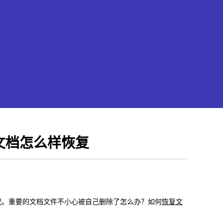
d文档怎么样恢复
果恢复大师
hone/iPad数据轻松恢复
情况。重要的文档文件不小心被自己删除了怎么办？如何
恢复文