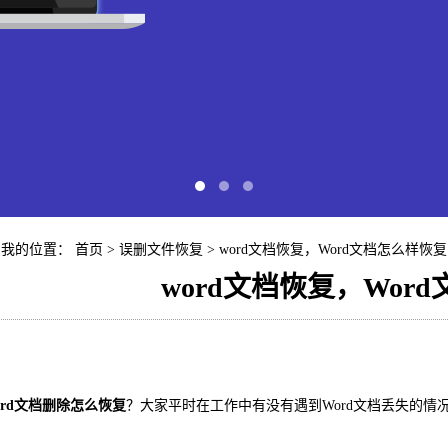
我的位置：
首页
>
误删文件恢复
> word文档恢复，Word文档怎么样恢复
word文档恢复，Wor
快易苹
iP
ord文档删除怎么恢复
？大家平时在工作中有没有遇到Word文档丢失的
？