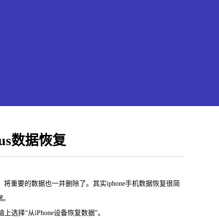
plus数据恢复
果恢复大师
楚，将重要的数据也一并删除了。其实iphone手机数据恢复很简
hone/iPad数据轻松恢复
据。
上选择“从iPhone设备恢复数据”。