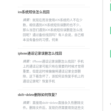
ios系统短信怎么找回
摘要：
就现在而言使用iOS系统的人不在少
数，相信遇到iOS系统短信误删的也不少，
那么当您们遇到iOS系统短信误删是怎么找
回呢？通过备份找回吗？有人会说，自己根
本没有备份的习惯，何来
iphone通话记录误删怎么找回
摘要：
iPhone通话记录误删怎么找回？手机
上的通话记录可能只有在需要的时候才觉得
重要，但是这时候偏偏将通话记录全部删
除，这下着急坏了，该如何去恢复手机上的
通话记录呢？恢复手机
shift+delete删除如何恢复？
摘要：
直接用shift+delete直接永久性删除文
件。删除文件后，发现仍然需要用到这些文