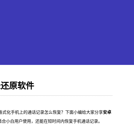
录还原软件
果恢复大师
格式化手机上的通话记录怎么恢复？下面小编给大家分享
安卓
hone/iPad数据轻松恢复
适合小白用户使用，还能在短时间内恢复手机通话记录。