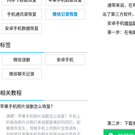
内存卡数据恢复
苹果手机数据恢复
通常来说，在
手机通讯录恢复
微信记录恢复
出了第三方软件
安卓手机
微信
安卓手机数据恢复
第一步：在电
标签
微信误删
安卓手机
微信聊天记录
相关教程
苹果手机照片误删怎么恢复？
摘要：
苹果手机照片误删怎么恢复？手机上
的每张照片对我们来说都是美好的回忆。如
第二步：下载
果意外发生，导致手机上的照片全部消失，
及时是在苹果手机的照片回收站中也是找不