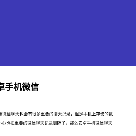
卓手机微信
果恢复大师
用微信聊天也会有很多重要的聊天记录，但是手机上存储的数
hone/iPad数据轻松恢复
小心也把重要的微信聊天记录删除了，那么安卓手机微信聊天