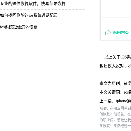
专业的短信恢复软件，快易苹果恢复
如何找回删除的ios系统通话记录
ios系统短信怎么恢复
以上关于iO
也建议大家对手
本文为原创，转
本文关键词：
io
上一篇：
ipho
摘要：
在朋友圈看到
何恢复？很着急，在
的职业病，感觉让我
果恢复！果然经过一