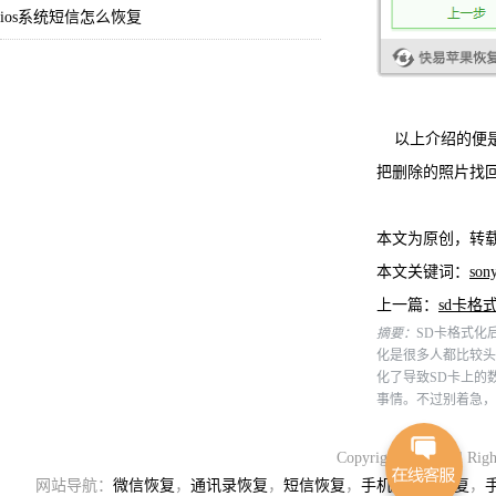
ios系统短信怎么恢复
以上介绍的便是
把删除的照片找
本文为原创，转
本文关键词：
so
上一篇：
sd卡格
摘要：
SD卡格式化
化是很多人都比较头
化了导致SD卡上的
事情。不过别着急，
Copyright 2018. Al
网站导航：
微信恢复
，
通讯录恢复
，
短信恢复
，
手机通讯录恢复
，