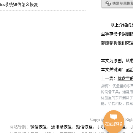
ios系统短信怎么恢复
以上介绍的是快
盘等存储卡误删
都能够将他们恢
本文为原创，转
本文关键词：
u
上一篇：
优盘里
摘要：
优盘里的东
的设备工具，通常用
优盘里的东西删除了
能。恰恰相反，快易
Copyright 2018. Al
网站导航：
微信恢复
，
通讯录恢复
，
短信恢复
，
手机通讯录恢复
，