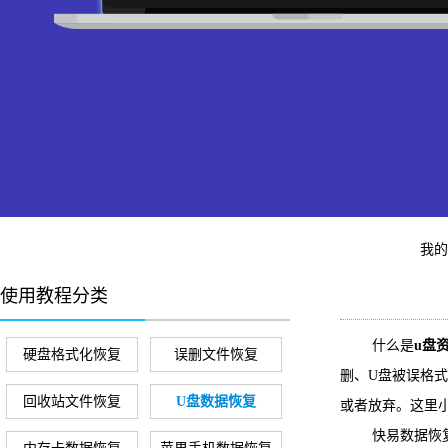
我
使用教程分类
什么是
u盘
硬盘格式化恢复
误删文件恢复
删、U盘被误格
回收站文件恢复
U盘数据恢复
或者放弃。这里
快易数据恢复是