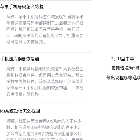
苹果手机号码怎么恢复
摘要：
苹果手机号码怎么恢复呢？当将苹果
手机通讯录号码全部误删了之后要怎么样找
回呢？我们都知道若在苹果手机上有开通
iCloud同步操作的话是能将苹果手机通讯录
号码通过同步恢复到手
手机照片误删恢复器
2、U盘中毒
表现情况为“鼠
摘要：
手机照片误删怎么恢复？大多数都会
想到数据会软件，但是网上鱼龙混杂，那么
候出现程序等选
多数据恢复软件，该怎么选择呢？小编给大
家推荐一个手机照片误删恢复神器——快易
安卓恢复。软件界
ios系统短信怎么找回
摘要：
就现在而言使用iOS系统的人不在少
数，相信遇到iOS系统短信误删的也不少，
那么当您们遇到iOS系统短信误删是怎么找
回呢？通过备份找回吗？有人会说，自己根