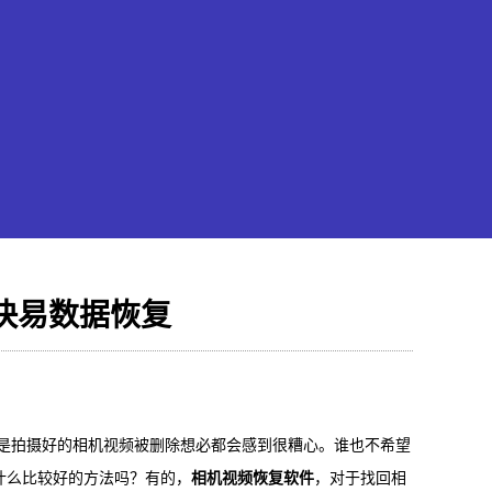
快易数据恢复
果恢复大师
hone/iPad数据轻松恢复
拍摄好的相机视频被删除想必都会感到很糟心。谁也不希望
什么比较好的方法吗？有的，
相机视频恢复软件
，对于找回相