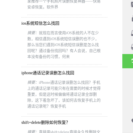
家推荐一个手机照片误删恢复神器——快易
安卓恢复。软件界
ios系统短信怎么找回
摘要：
就现在而言使用iOS系统的人不在少
数，相信遇到iOS系统短信误删的也不少，
那么当您们遇到iOS系统短信误删是怎么找
回呢？通过备份找回吗？有人会说，自己根
本没有备份的习惯，何来
iphone通话记录误删怎么找回
摘要：
iPhone通话记录误删怎么找回？手机
上的通话记录可能只有在需要的时候才觉得
重要，但是这时候偏偏将通话记录全部删
除，这下着急坏了，该如何去恢复手机上的
通话记录呢？恢复手机
shift+delete删除如何恢复？
摘要：
直接用shift+delete直接永久性删除文