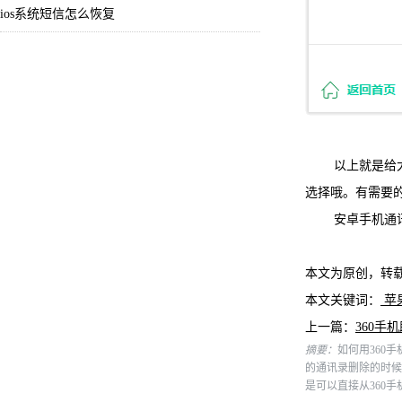
ios系统短信怎么恢复
以上就是给大家
选择哦。有需要
安卓手机通讯
本文为原创，转
本文关键词：
苹
上一篇：
360手
摘要：
如何用360
的通讯录删除的时候
是可以直接从360