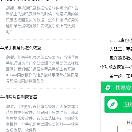
摘要：
手机通讯录数据恢复软件哪个好？当
手机上的通讯录删除的时候，想要好用的通
讯录去找回丢失的数据，怎么样选择好用的
通讯录数据恢复软件去恢复手机上的数据
呢？
iTunes备份
苹果手机号码怎么恢复
方法二，苹
摘要：
苹果手机号码怎么恢复呢？当将苹果
现在很多数据恢
手机通讯录号码全部误删了之后要怎么样找
个功能去恢复手
回呢？我们都知道若在苹果手机上有开通
iCloud同步操作的话是能将苹果手机通讯录
第一步，在电脑
号码通过同步恢复到手
手机照片误删恢复器
摘要：
手机照片误删怎么恢复？大多数都会
想到数据会软件，但是网上鱼龙混杂，那么
多数据恢复软件，该怎么选择呢？小编给大
家推荐一个手机照片误删恢复神器——快易
安卓恢复。软件界