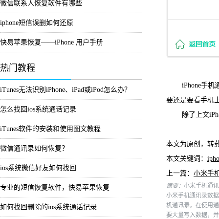
微信联系人恢复软件有哪些
iphone短信误删如何还原
快易苹果恢复——iPhone 用户手册
热门教程
iPhone手
iTunes无法识别iPhone、iPad或iPod怎么办？
要还是要看手机
怎么找回ios系统通话记录
除了上文iPh
iTunes软件的安装和使用图文教程
本文为原创，转
微信通讯录如何恢复？
本文关键词：
ip
ios系统微信好友如何找回
上一篇：
小米手
摘要：
小米手机通讯
专业的短信恢复软件，快易苹果恢复
小米手机通讯录数据
机通讯录。在使用通
如何找回删除的ios系统通话记录
要大量写入数据，并