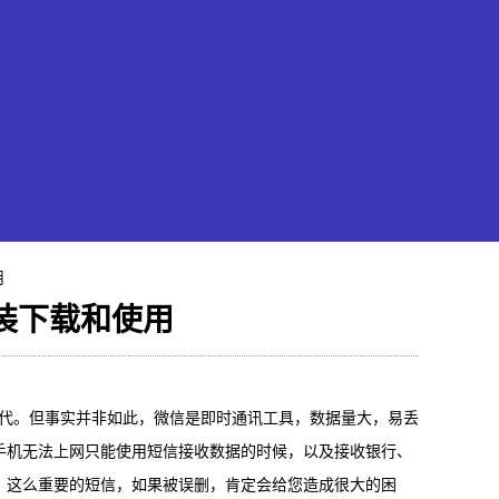
用
装下载和使用
果恢复大师
代。但事实并非如此，微信是即时通讯工具，数据量大，易丢
hone/iPad数据轻松恢复
手机无法上网只能使用短信接收数据的时候，以及接收银行、
。这么重要的短信，如果被误删，肯定会给您造成很大的困