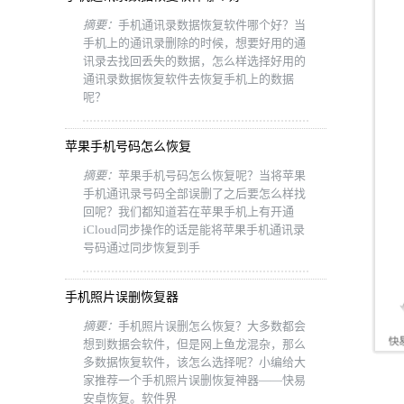
摘要：
手机通讯录数据恢复软件哪个好？当
手机上的通讯录删除的时候，想要好用的通
讯录去找回丢失的数据，怎么样选择好用的
通讯录数据恢复软件去恢复手机上的数据
呢？
苹果手机号码怎么恢复
摘要：
苹果手机号码怎么恢复呢？当将苹果
手机通讯录号码全部误删了之后要怎么样找
回呢？我们都知道若在苹果手机上有开通
iCloud同步操作的话是能将苹果手机通讯录
号码通过同步恢复到手
手机照片误删恢复器
摘要：
手机照片误删怎么恢复？大多数都会
想到数据会软件，但是网上鱼龙混杂，那么
多数据恢复软件，该怎么选择呢？小编给大
家推荐一个手机照片误删恢复神器——快易
安卓恢复。软件界