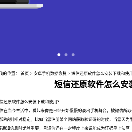
我的位置：
首页
>
安卓手机数据恢复
> 短信还原软件怎么安装下载和使
短信还原软件怎么安
快易苹
还原软件怎么安装下载和使用？
在当今生活中，看起来像是已经开始慢慢的淡出手机舞台，被微信所取
iP
而短信则相对稳定。比如当您注册某个网站获取验证码的时候，当您因为
等通知信息时尤其重要，且短信还在一定程度上来说能成为证据呈上法庭