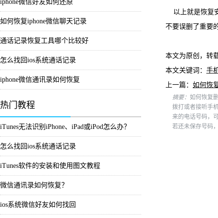
iphone微信好友如何还原
以上就是恢复安
如何恢复iphone微信聊天记录
不要误删了重要
通话记录恢复工具哪个比较好
本文为原创，转
怎么找回ios系统通话记录
本文关键词：
手
iphone微信通讯录如何恢复
上一篇：
如何恢复
摘要：
如何恢复删
热门教程
拨打或者接听手
来的电话号码，
iTunes无法识别iPhone、iPad或iPod怎么办？
若还未保存号码
怎么找回ios系统通话记录
iTunes软件的安装和使用图文教程
微信通讯录如何恢复？
ios系统微信好友如何找回