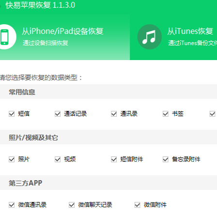
可恢复微
WIN版下