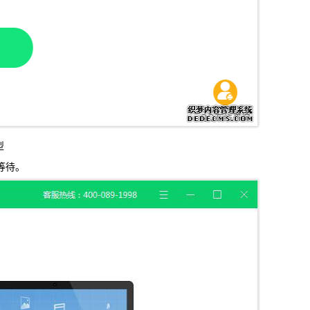
型
等待。