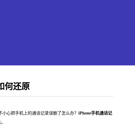
录如何还原
果恢复大师
不小心把手机上的通话记录误删了怎么办？
iPhone手机通话记
hone/iPad数据轻松恢复
法。