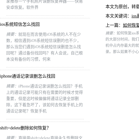
家推荐一个手机照片误删恢复神器——快易
本文为原创，转
安卓恢复。软件界
本文关键词：
i
ios系统短信怎么找回
上一篇：
如何恢复
摘要：
如何恢复io
摘要：
就现在而言使用iOS系统的人不在少
的大部分时间，我们
数，相信遇到iOS系统短信误删的也不少，
机中占内存最大的就
那么当您们遇到iOS系统短信误删是怎么找
录。那么如果不小心
回呢？通过备份找回吗？有人会说，自己根
本没有备份的习惯，何来
iphone通话记录误删怎么找回
摘要：
iPhone通话记录误删怎么找回？手机
上的通话记录可能只有在需要的时候才觉得
重要，但是这时候偏偏将通话记录全部删
除，这下着急坏了，该如何去恢复手机上的
通话记录呢？恢复手机
shift+delete删除如何恢复？
摘要：
直接用shift+delete直接永久性删除文