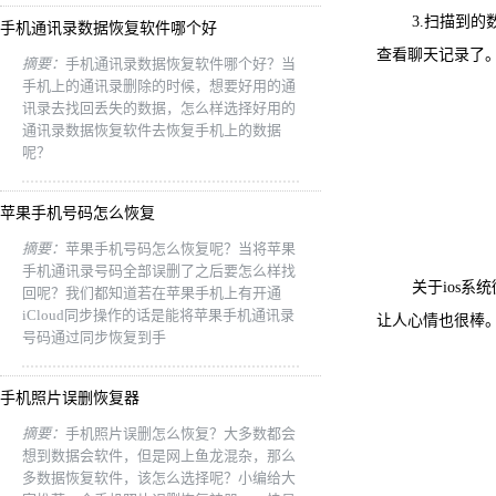
3.扫描到
手机通讯录数据恢复软件哪个好
查看聊天记录了
摘要：
手机通讯录数据恢复软件哪个好？当
手机上的通讯录删除的时候，想要好用的通
讯录去找回丢失的数据，怎么样选择好用的
通讯录数据恢复软件去恢复手机上的数据
呢？
苹果手机号码怎么恢复
摘要：
苹果手机号码怎么恢复呢？当将苹果
手机通讯录号码全部误删了之后要怎么样找
关于ios
回呢？我们都知道若在苹果手机上有开通
iCloud同步操作的话是能将苹果手机通讯录
让人心情也很棒
号码通过同步恢复到手
手机照片误删恢复器
摘要：
手机照片误删怎么恢复？大多数都会
想到数据会软件，但是网上鱼龙混杂，那么
多数据恢复软件，该怎么选择呢？小编给大