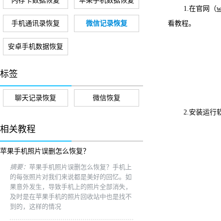
内存卡数据恢复
苹果手机数据恢复
1.在官网（
w
手机通讯录恢复
微信记录恢复
看教程。
安卓手机数据恢复
标签
聊天记录恢复
微信恢复
2.安装运
相关教程
苹果手机照片误删怎么恢复？
摘要：
苹果手机照片误删怎么恢复？手机上
的每张照片对我们来说都是美好的回忆。如
果意外发生，导致手机上的照片全部消失，
及时是在苹果手机的照片回收站中也是找不
到的，这样的情况