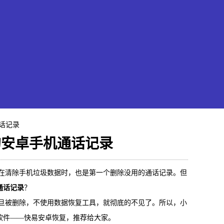
话记录
的安卓手机通话记录
果恢复大师
清除手机垃圾数据时，也是第一个删除没用的通话记录。但
通话记录
？
hone/iPad数据轻松恢复
被删除，不使用数据恢复工具，就彻底的不见了。所以，小
软件——快易安卓恢复，推荐给大家。