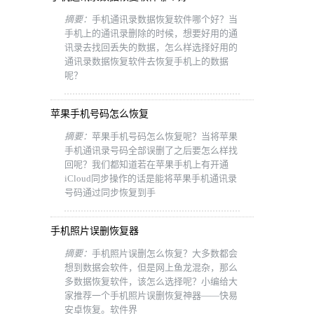
摘要：
手机通讯录数据恢复软件哪个好？当
手机上的通讯录删除的时候，想要好用的通
讯录去找回丢失的数据，怎么样选择好用的
通讯录数据恢复软件去恢复手机上的数据
呢？
苹果手机号码怎么恢复
摘要：
苹果手机号码怎么恢复呢？当将苹果
手机通讯录号码全部误删了之后要怎么样找
回呢？我们都知道若在苹果手机上有开通
iCloud同步操作的话是能将苹果手机通讯录
号码通过同步恢复到手
手机照片误删恢复器
摘要：
手机照片误删怎么恢复？大多数都会
想到数据会软件，但是网上鱼龙混杂，那么
多数据恢复软件，该怎么选择呢？小编给大
家推荐一个手机照片误删恢复神器——快易
安卓恢复。软件界