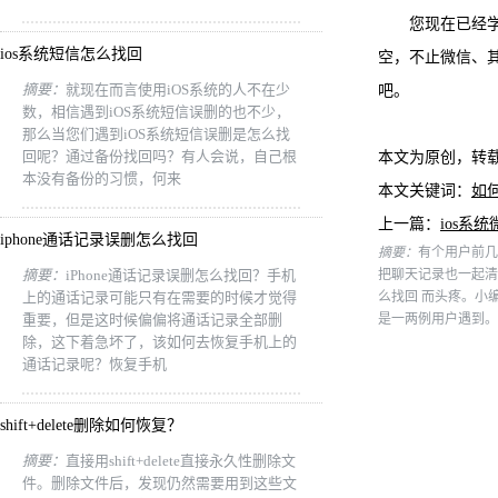
您现在已经学会
ios系统短信怎么找回
空，不止微信、
摘要：
就现在而言使用iOS系统的人不在少
吧。
数，相信遇到iOS系统短信误删的也不少，
那么当您们遇到iOS系统短信误删是怎么找
回呢？通过备份找回吗？有人会说，自己根
本文为原创，转
本没有备份的习惯，何来
本文关键词：
如何
上一篇：
ios系
iphone通话记录误删怎么找回
摘要：
有个用户前几
摘要：
iPhone通话记录误删怎么找回？手机
把聊天记录也一起清
上的通话记录可能只有在需要的时候才觉得
么找回 而头疼。小
重要，但是这时候偏偏将通话记录全部删
是一两例用户遇到。
除，这下着急坏了，该如何去恢复手机上的
通话记录呢？恢复手机
shift+delete删除如何恢复？
摘要：
直接用shift+delete直接永久性删除文
件。删除文件后，发现仍然需要用到这些文