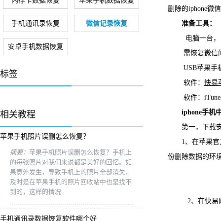
内存卡数据恢复
苹果手机数据恢复
删除的iphon
手机通讯录恢复
微信记录恢复
准备工具：
电脑一台，
安卓手机数据恢复
需恢复微信的
USB苹果手机
标签
软件：
快易
软件：iTune
iphone
相关教程
第一，下载安
苹果手机照片误删怎么恢复？
1、在苹果官
摘要：
苹果手机照片误删怎么恢复？手机上
份删除数据的环境
的每张照片对我们来说都是美好的回忆。如
果意外发生，导致手机上的照片全部消失，
及时是在苹果手机的照片回收站中也是找不
到的，这样的情况
2、在快易
手机通讯录数据恢复软件哪个好