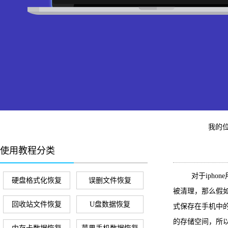
我的
使用教程分类
对于iphon
硬盘格式化恢复
误删文件恢复
被清理，那么假如
回收站文件恢复
U盘数据恢复
式保存在手机中
的存储空间，所以