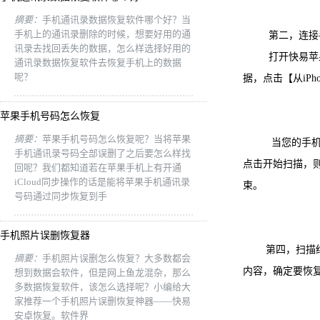
摘要：
手机通讯录数据恢复软件哪个好？当
手机上的通讯录删除的时候，想要好用的通
第二，连接手机
讯录去找回丢失的数据，怎么样选择好用的
打开快易苹果恢
通讯录数据恢复软件去恢复手机上的数据
呢？
据，点击【从iPho
苹果手机号码怎么恢复
摘要：
苹果手机号码怎么恢复呢？当将苹果
当您的手机被软
手机通讯录号码全部误删了之后要怎么样找
点击开始扫描，
回呢？我们都知道若在苹果手机上有开通
iCloud同步操作的话是能将苹果手机通讯录
束。
号码通过同步恢复到手
手机照片误删恢复器
第四，扫描结束
摘要：
手机照片误删怎么恢复？大多数都会
内容，确定要恢
想到数据会软件，但是网上鱼龙混杂，那么
多数据恢复软件，该怎么选择呢？小编给大
家推荐一个手机照片误删恢复神器——快易
安卓恢复。软件界