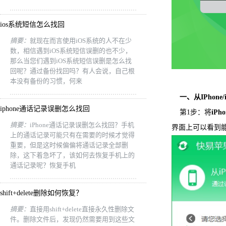
ios系统短信怎么找回
摘要：
就现在而言使用iOS系统的人不在少
数，相信遇到iOS系统短信误删的也不少，
那么当您们遇到iOS系统短信误删是怎么找
回呢？通过备份找回吗？有人会说，自己根
本没有备份的习惯，何来
一、从IPhone/
iphone通话记录误删怎么找回
第1步：将
iPho
摘要：
iPhone通话记录误删怎么找回？手机
界面上可以看到
上的通话记录可能只有在需要的时候才觉得
重要，但是这时候偏偏将通话记录全部删
除，这下着急坏了，该如何去恢复手机上的
通话记录呢？恢复手机
shift+delete删除如何恢复？
摘要：
直接用shift+delete直接永久性删除文
件。删除文件后，发现仍然需要用到这些文