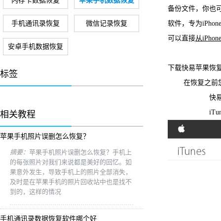
内存卡数据恢复
苹果手机数据恢复
备份文件，你也可
手机通讯录恢复
微信记录恢复
软件，专为iPhon
可以直接
从iPh
安卓手机数据恢复
下载快易苹果恢复
标签
在恢复之前您需
快易苹果恢
iTunes
相关教程
苹果手机照片误删怎么恢复？
摘要：
苹果手机照片误删怎么恢复？手机上
的每张照片对我们来说都是美好的回忆。如
果意外发生，导致手机上的照片全部消失，
及时是在苹果手机的照片回收站中也是找不
到的，这样的情况
手机通讯录数据恢复软件哪个好