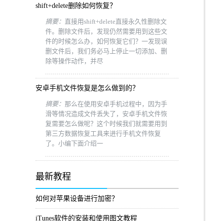
shift+delete删除如何恢复？
摘要：
直接用shift+delete直接永久性删除文
件。删除文件后，发现仍然需要用到这些文
件的时候怎么办，如何恢复它们？一发现误
删文件后，我们务必马上停止一切添加、删
除等操作动作，并尽
安卓手机文件恢复是怎么做到的？
摘要：
那么在使用安卓手机过程中，因为手
滑等情况造成文件丢失了，安卓手机文件恢
复需要怎么做呢？这个时候我们就需要用到
第三方数据恢复工具来进行手机文件恢复
了。小编下面介绍一
最新教程
如何对苹果设备进行加密？
iTunes软件的安装和使用图文教程