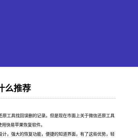
什么推荐
果恢复大师
还原工具找回误删的记录。但是现在市面上关于微信还原工具
hone/iPad数据轻松恢复
使用快易苹果恢复软件。
设计，强大的恢复功能，便捷的知道界面，有了这些优势，轻