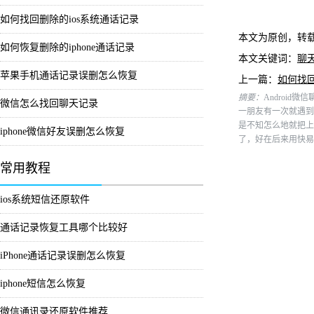
如何找回删除的ios系统通话记录
本文为原创，转
如何恢复删除的iphone通话记录
本文关键词：
聊
苹果手机通话记录误删怎么恢复
上一篇：
如何找回
摘要：
Android
微信怎么找回聊天记录
一朋友有一次就遇到
是不知怎么地就把上
iphone微信好友误删怎么恢复
了，好在后来用快易
常用教程
ios系统短信还原软件
通话记录恢复工具哪个比较好
iPhone通话记录误删怎么恢复
iphone短信怎么恢复
微信通讯录还原软件推荐