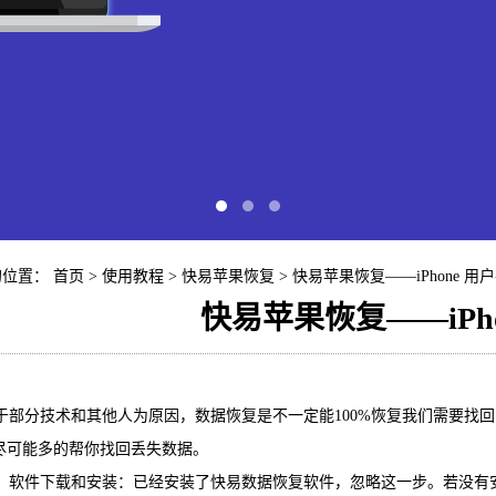
的位置：
首页
> 使用教程 >
快易苹果恢复
> 快易苹果恢复——iPhone 用
快易苹果恢复——iPh
快易苹
部分技术和其他人为原因，数据恢复是不一定能100%恢复我们需要找
iP
尽可能多的帮你找回丢失数据。
软件下载和安装：已经安装了快易数据恢复软件，忽略这一步。若没有