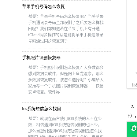
苹果手机号码怎么恢复
摘要：
苹果手机号码怎么恢复呢？当将苹果
手机通讯录号码全部误删了之后要怎么样找
回呢？我们都知道若在苹果手机上有开通
iCloud同步操作的话是能将苹果手机通讯录
号码通过同步恢复到手
手机照片误删恢复器
摘要：
手机照片误删怎么恢复？大多数都会
想到数据会软件，但是网上鱼龙混杂，那么
多数据恢复软件，该怎么选择呢？小编给大
家推荐一个手机照片误删恢复神器——快易
安卓恢复。软件界
2、从
ios系统短信怎么找回
下）
摘要：
就现在而言使用iOS系统的人不在少
数，相信遇到iOS系统短信误删的也不少，
那么当您们遇到iOS系统短信误删是怎么找
回呢？通过备份找回吗？有人会说，自己根