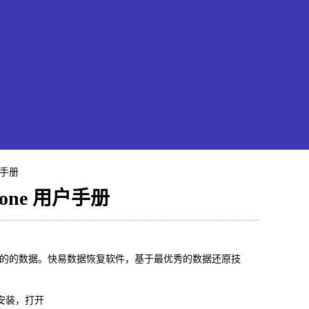
户手册
one 用户手册
果恢复大师
回的的数据。快易数据恢复软件，基于最优秀的数据还原技
hone/iPad数据轻松恢复
安装，打开